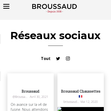
Réseaux sociaux
Tout
Broussaud
Broussaud Chaussettes
@Broussaudtextil
Avril 30, 2021
broussaudchaussettes
Mai 12, 2020
On avance sur la v4 de
l’usine. Nous attendons