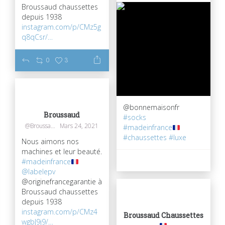
Broussaud chaussettes
depuis 1938
instagram.com/p/CMz5g
q8qCsr/…
0
3
@bonnemaisonfr
Broussaud
#socks
@Broussaudtextil
Mars 24, 2021
#madeinfrance
#chaussettes
#luxe
Nous aimons nos
machines et leur beauté.
84
0
#madeinfrance
@labelepv
@originefrancegarantie à
Broussaud chaussettes
depuis 1938
instagram.com/p/CMz4
Broussaud Chaussettes
wgbJ9j9/…