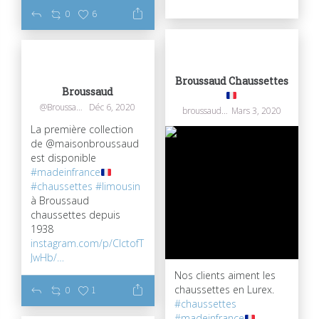
80
0
0
6
Broussaud Chaussettes
Broussaud
@Broussaudtextil
Déc 6, 2020
broussaudchaussettes
Mars 3, 2020
La première collection
de @maisonbroussaud
est disponible
#madeinfrance
#chaussettes
#limousin
à Broussaud
chaussettes depuis
1938
instagram.com/p/CIctofT
JwHb/…
Nos clients aiment les
chaussettes en Lurex.
0
1
#chaussettes
#madeinfrance