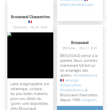
#fabricationfrancaise
59
0
Broussaud Chaussettes
broussaudchaussettes
Fév 25, 2020
Broussaud
@Broussaudtextil
Nov 27, 2020
BROUSSAUD pense à la
planète. Nous sommes
maintenant full led sur
les éclairages des
ateliers.
#madeinfrance
#energie
Laine polypropylène, bio
#chaussettes
céramique, cordura....
#madeinfrance
à
les plus belles matières
Broussaud chaussettes
pour nos clients du
depuis 1938
instagram...
sports sont disponibles
chez Broussaud