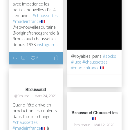
avec impatience les
petites nouvelles d’ici 4
semaines.
#chaussettes
#madeinfrance
@epvnouvelleaquitaine
@originefrancegarantie à
Broussaud chaussettes
depuis 1938
instagram...
@royalties_paris
#socks
1
5
#luxe
#chaussettes
#madeinfrance
58
0
Broussaud
@Broussaudtextil
Mars 24, 2021
Quand l’été arrive en
production les couleurs
Broussaud Chaussettes
dans l’atelier change.
#chaussettes
broussaudchaussettes
Mai 12, 2020
#madeinfrance
à