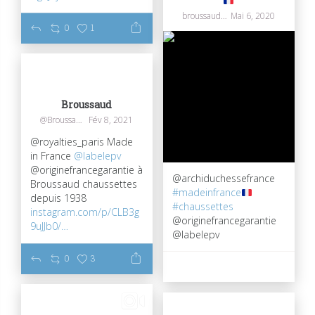
broussaudchaussettes
Mai 6, 2020
0
1
Broussaud
@Broussaudtextil
Fév 8, 2021
@royalties_paris Made
in France
@labelepv
@originefrancegarantie à
@archiduchessefrance
Broussaud chaussettes
#madeinfrance
depuis 1938
#chaussettes
instagram.com/p/CLB3g
@originefrancegarantie
9uJJb0/…
@labelepv
0
3
83
0