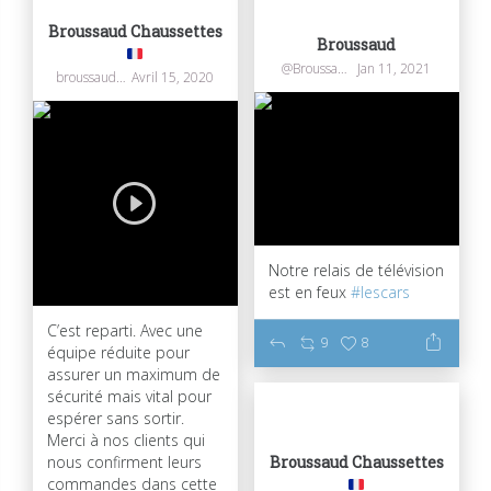
Broussaud Chaussettes
Broussaud
@Broussaudtextil
Jan 11, 2021
broussaudchaussettes
Avril 15, 2020
Notre relais de télévision
est en feux
#lescars
C’est reparti. Avec une
9
8
équipe réduite pour
assurer un maximum de
sécurité mais vital pour
espérer sans sortir.
Merci à nos clients qui
Broussaud Chaussettes
nous confirment leurs
commandes dans cette