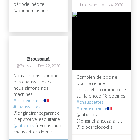
période inédite.
broussaudchaussettes
Mars 4, 2020
@bonnemaisonfr...
199
0
Broussaud
@Broussaudtextil
Déc 22, 2020
Nous aimons fabriquer
Combien de bobine
des chaussettes car
pour faire une
nous aimons nos
chaussette comme celle
machines.
sur la photo 18 bobines.
#madeinfrance
#chaussettes
#chaussettes
#madeinfrance
@originefrancegarantie
@labelepv
@epvnouvelleaquitaine
@originefrancegarantie
@labelepv
à Broussaud
@lolocarolosocks
chaussettes depuis...