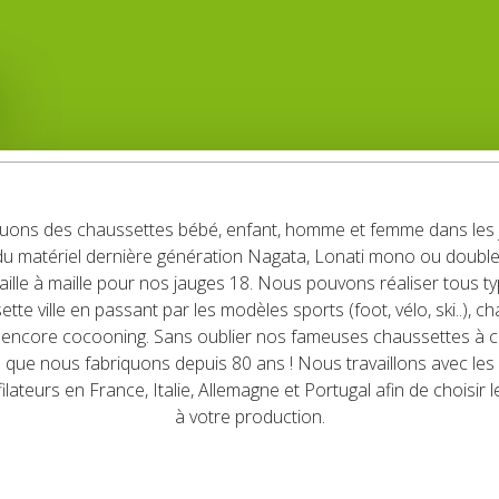
uons des chaussettes bébé, enfant, homme et femme dans les j
du matériel dernière génération Nagata, Lonati mono ou double
aille à maille pour nos jauges 18. Nous pouvons réaliser tous typ
ette ville en passant par les modèles sports (foot, vélo, ski..), c
u encore cocooning. Sans oublier nos fameuses chaussettes à cô
 que nous fabriquons depuis 80 ans ! Nous travaillons avec les 
 filateurs en France, Italie, Allemagne et Portugal afin de choisir l
à votre production.