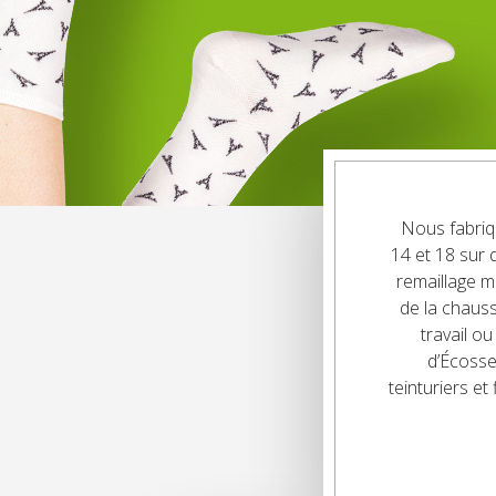
Nous fabriq
14 et 18 sur 
remaillage m
de la chauss
travail o
d’Écosse
teinturiers et