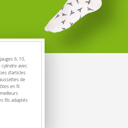
auges 6, 10,
 cylindre avec
es d’articles
haussettes de
tes en fil
meilleurs
es fils adaptés